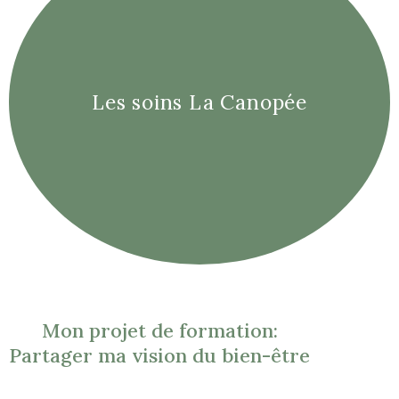
Cosmos.
l'environnement, sont fabriqués en France, et labellisés
Les soins La Canopée
Canopée. Leurs produits bons pour la peau et
Pour des soins 100% naturels et Végan, j'ai sélectionné La
Une marque française engagée
Mon projet de formation:
Partager ma vision du bien-être