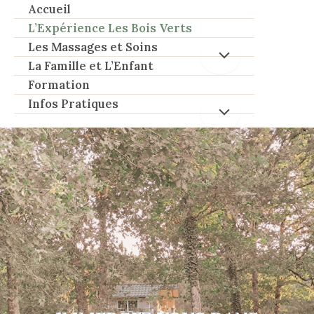
Aller
Accueil
au
L’Expérience Les Bois Verts
contenu
Les Massages et Soins
La Famille et L’Enfant
Formation
Infos Pratiques
Audrey Fauga – Artisan Masseur à Lucmau, près de
Bazas